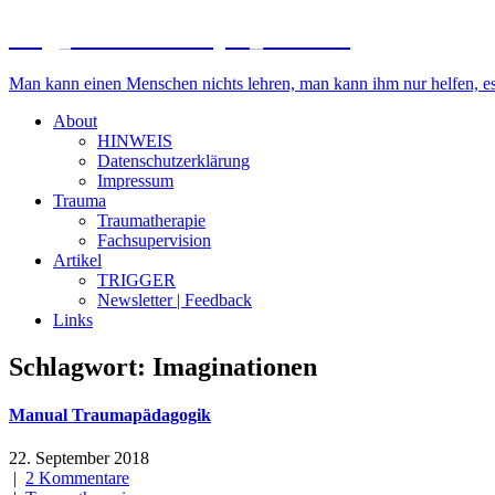
blog_traumatherapie_luebeck
Man kann einen Menschen nichts lehren, man kann ihm nur helfen, es i
About
HINWEIS
Datenschutzerklärung
Impressum
Trauma
Traumatherapie
Fachsupervision
Artikel
TRIGGER
Newsletter | Feedback
Links
Schlagwort:
Imaginationen
Manual Traumapädagogik
22. September 2018
|
2 Kommentare