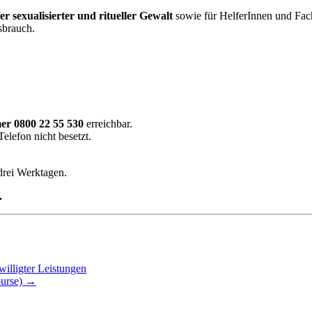
er sexualisierter und ritueller Gewalt
sowie für HelferInnen und Fach
sbrauch.
r 0800 22 55 530
erreichbar.
lefon nicht besetzt.
drei Werktagen.
.
willigter Leistungen
ourse)
→