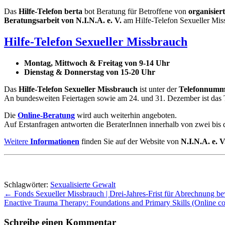
Das
Hilfe-Telefon berta
bot Beratung für Betroffene von
organisiert
Beratungsarbeit von N.I.N.A. e. V.
am Hilfe-Telefon Sexueller Mis
Hilfe-Telefon Sexueller Missbrauch
Montag, Mittwoch & Freitag von 9-14 Uhr
Dienstag & Donnerstag von 15-20 Uhr
Das
Hilfe-Telefon Sexueller Missbrauch
ist unter der
Telefonnumme
An bundesweiten Feiertagen sowie am 24. und 31. Dezember ist das Te
Die
Online-Beratung
wird auch weiterhin angeboten.
Auf Erstanfragen antworten die BeraterInnen innerhalb von zwei bis 
Weitere
Informationen
finden Sie auf der Website von
N.I.N.A. e. V
Schlagwörter:
Sexualisierte Gewalt
Post
←
Fonds Sexueller Missbrauch | Drei-Jahres-Frist für Abrechnung be
Enactive Trauma Therapy: Foundations and Primary Skills (Online c
navigation
Schreibe einen Kommentar