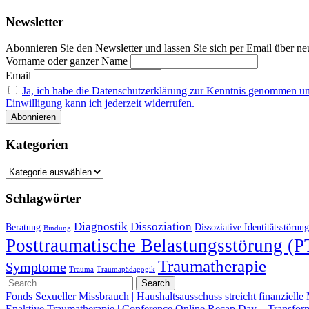
Newsletter
Abonnieren Sie den Newsletter und lassen Sie sich per Email über neu
Vorname oder ganzer Name
Email
Ja, ich habe die Datenschutzerklärung zur Kenntnis genommen u
Einwilligung kann ich jederzeit widerrufen.
Kategorien
Kategorien
Schlagwörter
Diagnostik
Dissoziation
Beratung
Dissoziative Identitätsstörung
Bindung
Posttraumatische Belastungsstörung (
Traumatherapie
Symptome
Trauma
Traumapädagogik
Fonds Sexueller Missbrauch | Haushaltsausschuss streicht finanzielle 
Enaktive Traumatherapie | Conference Online Recap Day – Transfo