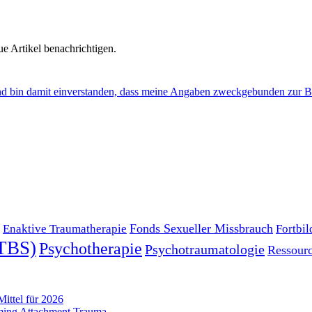
e Artikel benachrichtigen.
nd bin damit einverstanden, dass meine Angaben zweckgebunden zur B
Fonds Sexueller Missbrauch
Enaktive Traumatherapie
Fortbi
PTBS)
Psychotherapie
Psychotraumatologie
Ressour
Mittel für 2026
rming Attachment Trauma