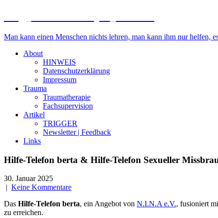
blog_traumatherapie_luebeck
Man kann einen Menschen nichts lehren, man kann ihm nur helfen, es i
About
HINWEIS
Datenschutzerklärung
Impressum
Trauma
Traumatherapie
Fachsupervision
Artikel
TRIGGER
Newsletter | Feedback
Links
Hilfe-Telefon berta & Hilfe-Telefon Sexueller Missb
30. Januar 2025
|
Keine Kommentare
Das
Hilfe-Telefon berta
, ein Angebot von
N.I.N.A e.V.
, fusioniert 
zu erreichen.